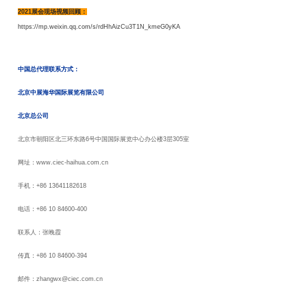
2021展会现场视频回顾：
https://mp.weixin.qq.com/s/rdHhAizCu3T1N_kmeG0yKA
中国总代理联系方式：
北京中展海华国际展览有限公司
北京总公司
北京市朝阳区北三环东路
6
号中国国际展览中心办公楼
3
层
305
室
网址：
www.ciec-haihua.com.cn
手机：
+86 13641182618
电话：
+86 10 84600-400
联系人：张晚霞
传真：
+86 10 84600-394
邮件：
zhangwx@ciec.com.cn