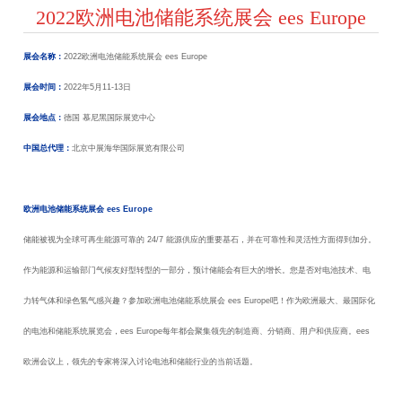
2022欧洲电池储能系统展会 ees Europe
展会名称：
2022
欧洲电池储能系统展会
ees Europe
展会时间：
2022
年
5
月
11-13
日
展会地点：
德国 慕尼黑国际展览中心
中国总代理：
北京中展海华国际展览有限公司
欧洲电池储能系统展会
ees Europe
储能被视为全球可再生能源可靠的
24/7
能源供应的重要基石，并在可靠性和灵活性方面得到加分。
作为能源和运输部门气候友好型转型的一部分，预计储能会有巨大的增长。您是否对电池技术、电
力转气体和绿色氢气感兴趣？参加欧洲电池储能系统展会
ees Europe
吧！作为欧洲最大、最国际化
的电池和储能系统展览会，
ees Europe
每年都会聚集领先的制造商、分销商、用户和供应商。
ees
欧洲会议上，领先的专家将深入讨论电池和储能行业的当前话题。