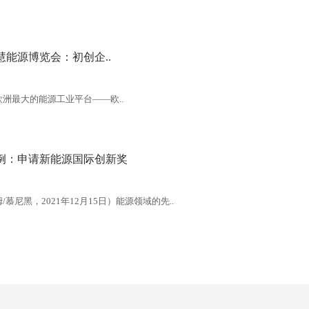
智慧能源博览会：初创企..
洲最大的能源工业平台——欧..
例：申请新能源国际创新奖
慕尼黑，2021年12月15日）能源领域的先..