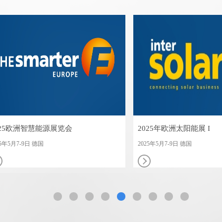
025欧洲智慧能源展览会
2025年欧洲太阳能展 I
25年5月7-9日 德国
2025年5月7-9日 德国