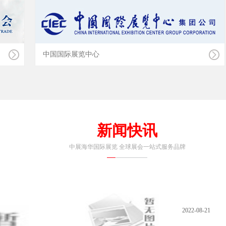
中国国际展览中心
新闻快讯
中展海华国际展览 全球展会一站式服务品牌
2022-08-21