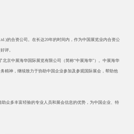
. Ltd.)的合资公司。在长达20年的时间内，作为中国展览业内合资公
与好评。
立了北京中展海华国际展览有限公司（简称“中展海华”）。中展海华
服务精神，继续致力于协助中国企业参加及参观国际展会，帮助他
借助众多丰富经验的专业人员和展会信息的优势，为中国企业、特