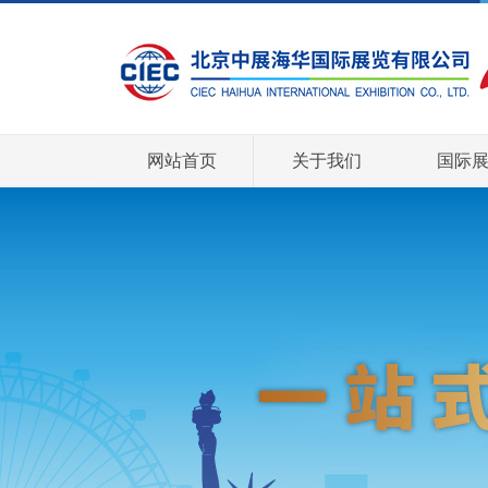
网站首页
关于我们
国际