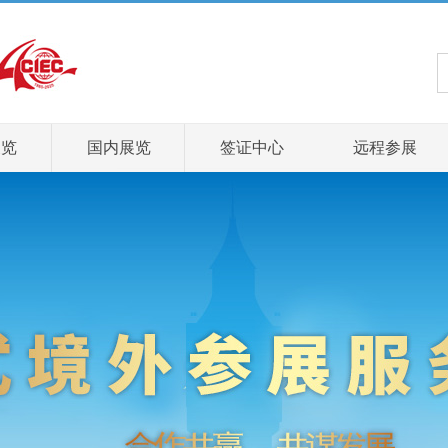
展览
国内展览
签证中心
远程参展