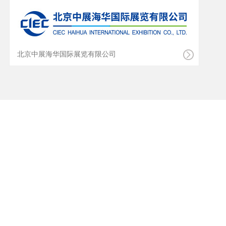
北京中展海华国际展览有限公司